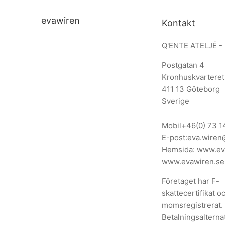
evawiren
Kontakt
Q'ENTE ATELJÉ -
Postgatan 4
Kronhuskvarteret
411 13 Göteborg
Sverige
Mobil
+46(0) 73 1
E-post:
eva.wiren
Hemsida:
www.ev
www.evawiren.se
Företaget har F-
skattecertifikat o
momsregistrerat.
Betalningsalternat