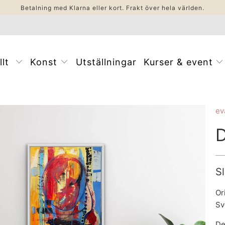
Betalning med Klarna eller kort. Frakt över hela världen.
llt
Konst
Utställningar
Kurser & event
ev
D
Sl
Or
Sv
De