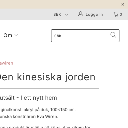
Logga in
0
Om
awiren
en kinesiska jorden
utsålt - I ett nytt hem
iginalkonst, akryl på duk, 100x150 cm.
enska konstnären Eva Wiren.
nna produkt är möjlig att köpa utan kilram för