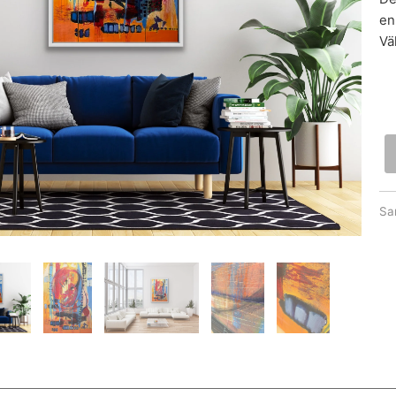
en
Väl
Sa