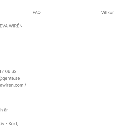
FAQ
Villkor
 EVA WIRÉN
47 06 62
@qente.se
awiren.com
/
ch är
iv - Kort,