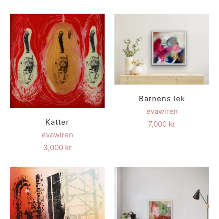
Barnens lek
evawiren
Katter
7,000 kr
evawiren
3,000 kr