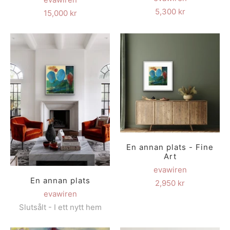
5,300 kr
15,000 kr
En annan plats - Fine
Art
evawiren
En annan plats
2,950 kr
evawiren
Slutsålt - I ett nytt hem