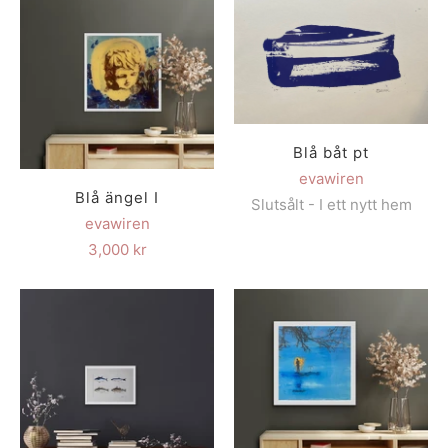
Blå båt pt
evawiren
Blå ängel I
Slutsålt - I ett nytt hem
evawiren
3,000 kr