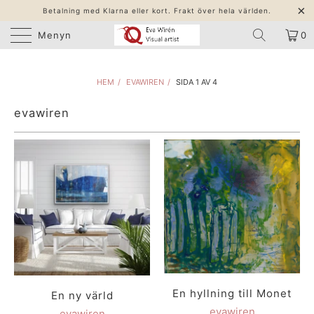
Betalning med Klarna eller kort. Frakt över hela världen.
Menyn
0
HEM
/
EVAWIREN
/
SIDA 1 AV 4
evawiren
En hyllning till Monet
En ny värld
evawiren
evawiren