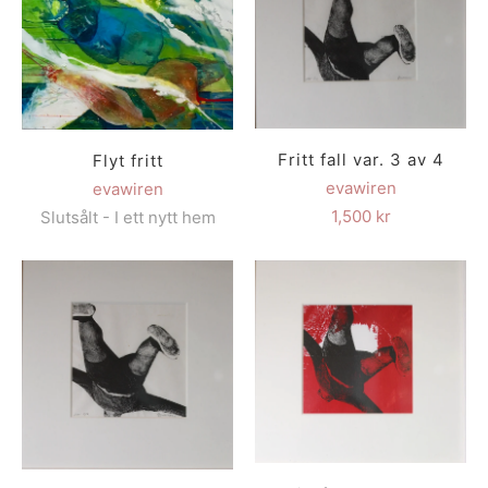
Fritt fall var. 3 av 4
Flyt fritt
evawiren
evawiren
1,500 kr
Slutsålt - I ett nytt hem