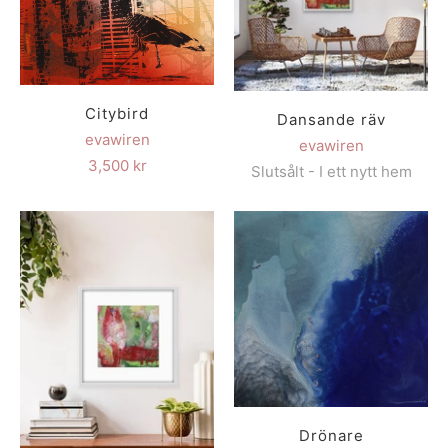
Citybird
Dansande räv
evawiren
evawiren
3,500 kr
Slutsålt - I ett nytt hem
Drönare