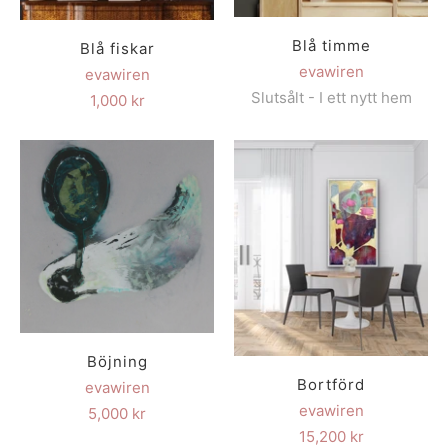
Blå timme
Blå fiskar
evawiren
evawiren
Slutsålt - I ett nytt hem
1,000 kr
Böjning
Bortförd
evawiren
evawiren
5,000 kr
15,200 kr