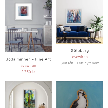
Göteborg
evawiren
Goda minnen - Fine Art
Slutsålt - I ett nytt hem
evawiren
2,750 kr