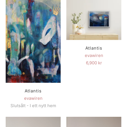
Atlantis
evawiren
6,900 kr
Atlantis
evawiren
Slutsålt - I ett nytt hem