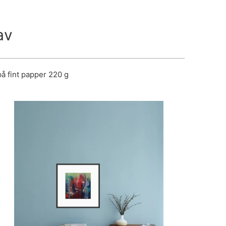
av
på fint papper 220 g
2,950 kr