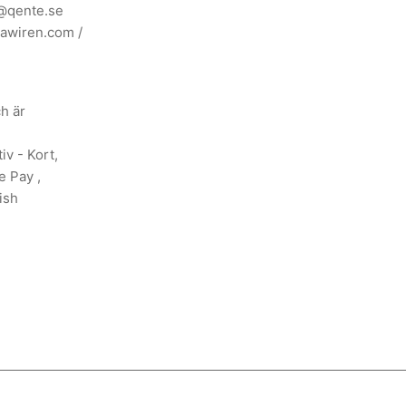
@qente.se
awiren.com
/
ch är
iv - Kort,
e Pay ,
ish