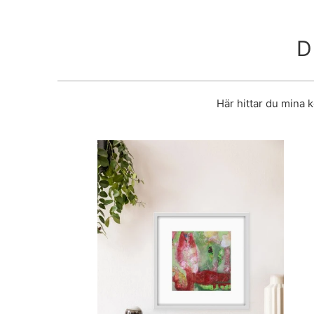
D
Här hittar du mina 
2,750 kr