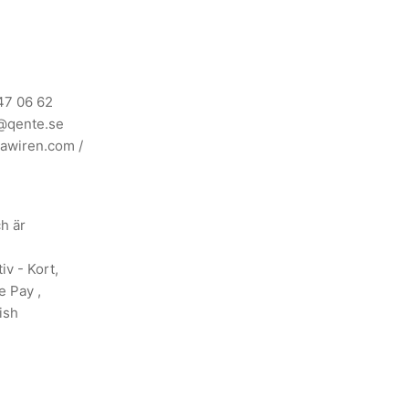
47 06 62
@qente.se
awiren.com
/
ch är
iv - Kort,
e Pay ,
ish