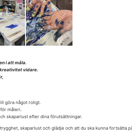
n i att måla.
reativitet vidare.
r,
l göra något roligt.
för måleri.
och skaparlust efter dina förutsättningar.
rygghet, skaparlust och glädje och att du ska kunna fortsätta 