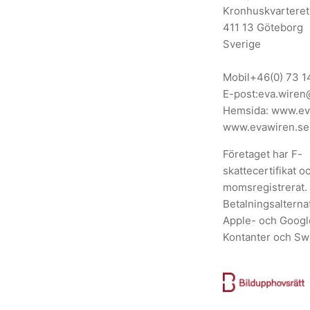
Kronhuskvarteret
411 13 Göteborg
Sverige
Mobil
+46(0) 73 1
E-post:
eva.wiren
Hemsida:
www.ev
www.evawiren.se
Företaget har F-
skattecertifikat o
momsregistrerat.
Betalningsalternat
Apple- och Googl
Kontanter och Sw