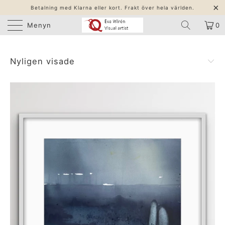
Betalning med Klarna eller kort. Frakt över hela världen.
Menyn
0
Nyligen visade