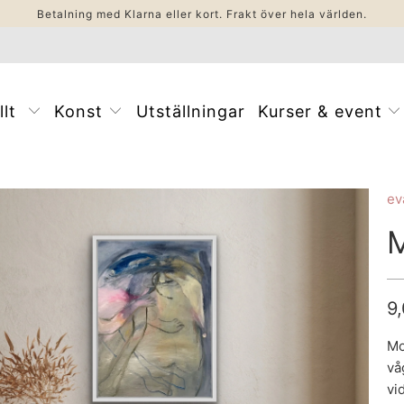
Betalning med Klarna eller kort. Frakt över hela världen.
llt
Konst
Utställningar
Kurser & event
ev
9
Mo
vå
vi