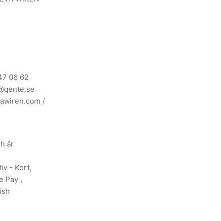
47 06 62
@qente.se
awiren.com
/
ch är
iv - Kort,
e Pay ,
ish