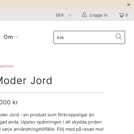
Logga in
0
Om
awiren
Moder Jord
,000 kr
der Jord - en produkt som förkroppsligar en
gad anda. Upplev spänningen i att skydda jorden
d varje användningstillfälle. Följ med på resan mot