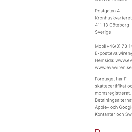
Postgatan 4
Kronhuskvarteret
411 13 Göteborg
Sverige
Mobil
+46(0) 73 1
E-post:
eva.wiren
Hemsida:
www.ev
www.evawiren.se
Företaget har F-
skattecertifikat o
momsregistrerat.
Betalningsalternat
Apple- och Googl
Kontanter och Sw