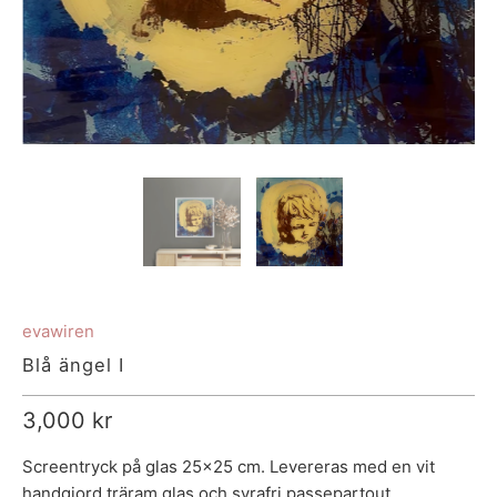
evawiren
Blå ängel I
3,000 kr
Screentryck på glas 25x25 cm. Levereras med en vit
handgjord träram glas och
syrafri
passepartout.