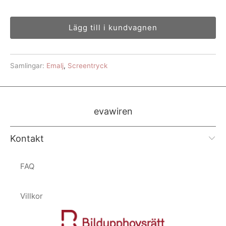
Lägg till i kundvagnen
Samlingar:
Emalj
,
Screentryck
evawiren
Kontakt
FAQ
Villkor