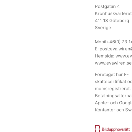
Postgatan 4
Kronhuskvarteret
411 13 Göteborg
Sverige
Mobil
+46(0) 73 1
E-post:
eva.wiren
Hemsida:
www.ev
www.evawiren.se
Företaget har F-
skattecertifikat o
momsregistrerat.
Betalningsalternat
Apple- och Googl
Kontanter och Sw