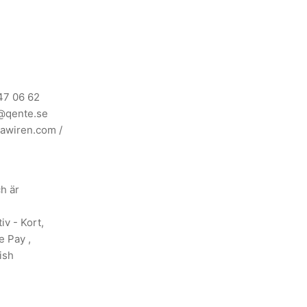
47 06 62
@qente.se
awiren.com
/
ch är
iv - Kort,
e Pay ,
ish