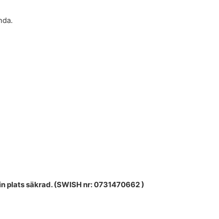
nda.
in plats säkrad. (SWISH nr: 0731470662 )