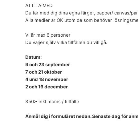
ATT TA MED
Du tar med dig dina egna färger, papper/ canvas/pan
Alla medier är OK utom de som behöver lösningsmed
Vi är max 6 personer
Du väljer själv vilka tillfällen du vill gå.
Datum:
9 och 23 september
7 och 21 oktober
4 und 18 november
2 och 16 december
350:- inkl moms / tillfälle
Anmäl dig i formuläret nedan. Senaste dag för an