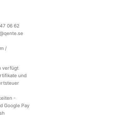
147 06 62
n@qente.se
om
/
 verfügt
tifikate und
ertsteuer
eiten -
nd Google Pay
ish