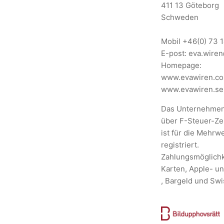
411 13 Göteborg
Schweden
Mobil
+46(0) 73 
E-post:
eva.wire
Homepage:
www.evawiren.c
www.evawiren.se
Das Unternehmen
über F-Steuer-Zer
ist für die Mehrw
registriert.
Zahlungsmöglichk
Karten, Apple- u
, Bargeld und Sw