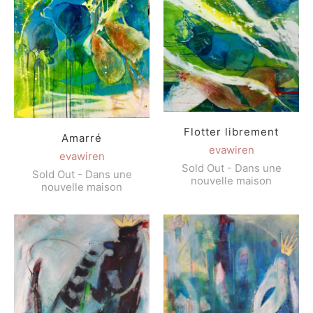
Flotter librement
Amarré
evawiren
evawiren
Sold Out - Dans une
Sold Out - Dans une
nouvelle maison
nouvelle maison