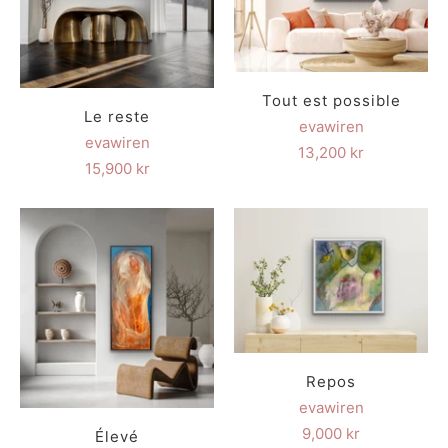
Tout est possible
Le reste
evawiren
evawiren
13,200 kr
15,900 kr
Repos
evawiren
9,000 kr
Élevé